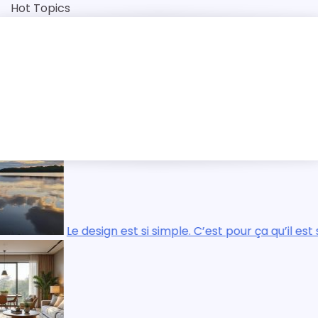
Skip
Hot Topics
to
content
st si compliqué.