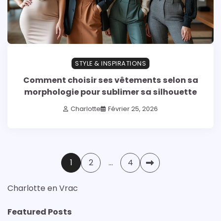
STYLE & INSPIRATIONS
Comment choisir ses vêtements selon sa
morphologie pour sublimer sa silhouette
Charlotte
Février 25, 2026
Pagination
1
2
…
4
des
Charlotte en Vrac
publications
Featured Posts