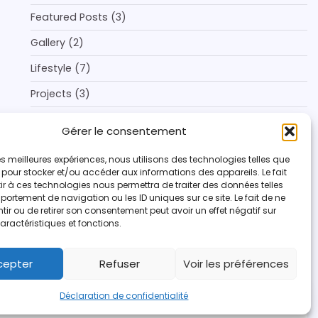
Featured Posts
(3)
Gallery
(2)
Lifestyle
(7)
Projects
(3)
Style & Inspirations
(6)
Gérer le consentement
Tendances
(6)
 les meilleures expériences, nous utilisons des technologies telles que
Voyage
(4)
 pour stocker et/ou accéder aux informations des appareils. Le fait
r à ces technologies nous permettra de traiter des données telles
ortement de navigation ou les ID uniques sur ce site. Le fait de ne
ir ou de retirer son consentement peut avoir un effet négatif sur
aractéristiques et fonctions.
cepter
Refuser
Voir les préférences
Déclaration de confidentialité
facebook
instagram
twitter
yout