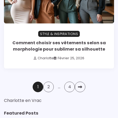
STYLE & INSPIRATIONS
Comment choisir ses vêtements selon sa
morphologie pour sublimer sa silhouette
Charlotte
Février 25, 2026
Pagination
1
2
…
4
des
Charlotte en Vrac
publications
Featured Posts