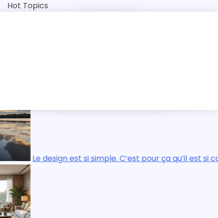
Skip
Hot Topics
to
content
de l’Égypte antique
. C’est pour ça qu’il est si compliqué.