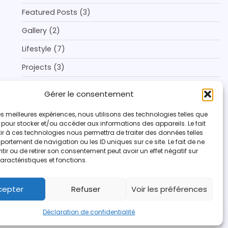
Featured Posts
(3)
Gallery
(2)
Lifestyle
(7)
Projects
(3)
Style & Inspirations
(6)
Gérer le consentement
Tendances
(6)
 les meilleures expériences, nous utilisons des technologies telles que
Voyage
(4)
 pour stocker et/ou accéder aux informations des appareils. Le fait
r à ces technologies nous permettra de traiter des données telles
ortement de navigation ou les ID uniques sur ce site. Le fait de ne
ir ou de retirer son consentement peut avoir un effet négatif sur
aractéristiques et fonctions.
cepter
Refuser
Voir les préférences
Déclaration de confidentialité
facebook
instagram
twitter
yout