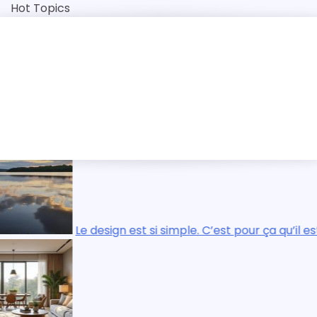
Skip
Hot Topics
to
content
auté de l’Égypte antique
 simple. C’est pour ça qu’il est si compliqué.