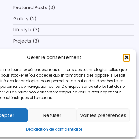
Featured Posts
(3)
Gallery
(2)
Lifestyle
(7)
Projects
(3)
Style & Inspirations
(6)
Gérer le consentement
Tendances
(6)
 les meilleures expériences, nous utilisons des technologies telles que
Voyage
(4)
 pour stocker et/ou accéder aux informations des appareils. Le fait
r à ces technologies nous permettra de traiter des données telles
ortement de navigation ou les ID uniques sur ce site. Le fait de ne
ir ou de retirer son consentement peut avoir un effet négatif sur
aractéristiques et fonctions.
cepter
Refuser
Voir les préférences
Déclaration de confidentialité
facebook
instagram
twitter
yout